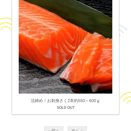
活締め！お刺身さく2本約550～600ｇ
SOLD OUT
« 前へ
次へ »